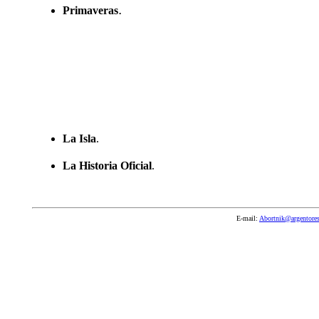
.
Primaveras
La Isla
.
La Historia Oficial
.
E-mail:
Abortnik@argentores