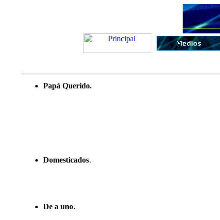
Papá Querido.
.
Domesticados
.
De a uno